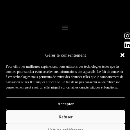
Gérer le consentement
Pour offrir les meilleures expériences, nous utilisons des technologies telles que les
cookies pour stocker et/ou accéder aux informations des appareils. Le fait de consentir
© 2026 – Tous droits
à ces technologies nous permettra de traiter des données telles que le comportement de
réservés –
Peechy Création
Politique de confidentialité
navigation ou les ID uniques sur ce site. Le fait de ne pas consentir ou de retirer son
LTD
Mentions légales
consentement peut avoir un effet négatif sur certaines caractéristiques et fonctions.
Accepter
Refuser
Voir les préférences