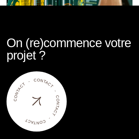
On (re)commence votre
Kapich – le Korner
projet ?
Réalisations
CONTACT - CONTACT - CONTACT - CONTACT