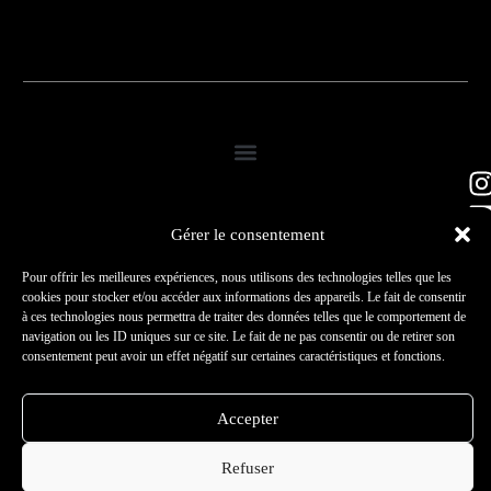
Gérer le consentement
Pour offrir les meilleures expériences, nous utilisons des technologies telles que les
cookies pour stocker et/ou accéder aux informations des appareils. Le fait de consentir
à ces technologies nous permettra de traiter des données telles que le comportement de
© 2026 – Tous droits
navigation ou les ID uniques sur ce site. Le fait de ne pas consentir ou de retirer son
réservés –
Peechy Création
Politique de confidentialité
consentement peut avoir un effet négatif sur certaines caractéristiques et fonctions.
LTD
Mentions légales
Accepter
Refuser